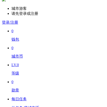
城市游客
请先登录或注册
登录/注册
0
钱包
0
城市币
LV.0
等级
0
勋章
每日任务